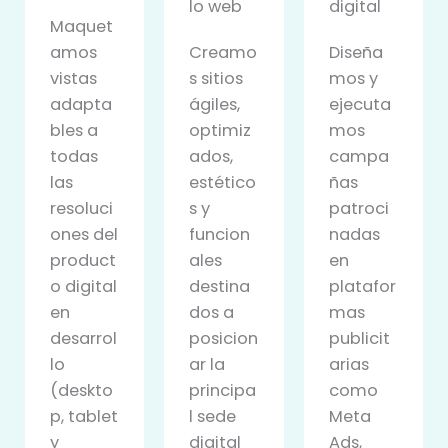
lo web
digital
Maquet
amos
Creamo
Diseña
vistas
s sitios
mos y
adapta
ágiles,
ejecuta
bles a
optimiz
mos
todas
ados,
campa
las
estético
ñas
resoluci
s y
patroci
ones del
funcion
nadas
product
ales
en
o digital
destina
platafor
en
dos a
mas
desarrol
posicion
publicit
lo
ar la
arias
(deskto
principa
como
p, tablet
l sede
Meta
y
digital
Ads,