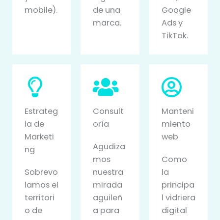
mobile).
de una
Google
marca.
Ads y
TikTok.
Estrateg
Consult
Manteni
ia de
oría
miento
Marketi
web
Agudiza
ng
mos
Como
Sobrevo
nuestra
la
lamos el
mirada
principa
territori
aguileñ
l vidriera
o de
a para
digital