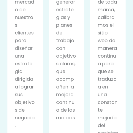
mercad
generar
de toda
o de
estrate
marca,
nuestro
gias y
calibra
s
planes
mos el
clientes
de
sitio
para
trabajo
web de
diseñar
con
manera
una
objetivo
continu
estrate
s claros,
a para
gia
que
que se
dirigida
acomp
traduzc
a lograr
añen la
a en
sus
mejora
una
objetivo
continu
constan
s de
a de las
te
negocio
marcas.
mejoría
.
del