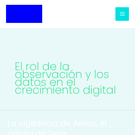
Ir
al
contenido
El rol de la
observación y los
datos en el
crecimiento digital
La vigilancia de Aetos, el
águila de Zeus