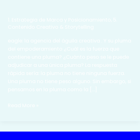
1. Estrategia de Marca y Posicionamiento
,
5.
Contenido Creativo & Storytelling
eagle: la agencia del águila creativa . Y su pluma
del empoderamiento ¿Cuál es la fuerza que
contiene una pluma? ¿Cuánto peso se le puede
adjudicar a una única pluma? La respuesta
rápida sería: la pluma no tiene ninguna fuerza.
Una pluma no tiene peso alguno. Sin embargo, si
pensamos en la pluma como la […]
eagle:
Read More »
la
agencia
del
águila