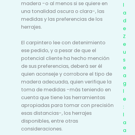
madera -o al menos si se quiere en
l
una tonalidad oscura o clara-, las
a
medidas y las preferencias de los
d
herrajes.
e
Z
El carpintero lee con detenimiento
e
ese pedido, y a pesar de que el
u
potencial cliente ha hecho mención
s
de sus preferencias, deberá ser él
e
quien aconseje y corrobore el tipo de
a
madera adecuada, quien verifique la
g
toma de medidas -más teniendo en
l
cuenta que tiene las herramientas
e
apropiadas para tomar con precisión
:
esas distancias-, los herrajes
l
disponibles, entre otras
a
consideraciones.
a