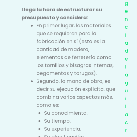
g
Llega la hora de estructurar su
e
presupuesto y considera:
n
En primer lugar, los materiales
c
que se requieren para la
i
fabricación en sí (esto es la
a
cantidad de madera,
d
elementos de ferretería como
e
los tornillos y bisagras internas,
l
pegamentos y tarugos).
á
Segundo, la mano de obra, es
g
decir su ejecución explícita, que
u
combina varios aspectos más,
i
como es:
l
Su conocimiento.
a
Su tiempo.
c
Su experiencia.
r
Su planificación.