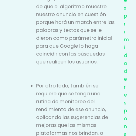
e
de que el algoritmo muestre
x
nuestro anuncio en cuestión
p
porque hará un match entre las
r
palabras y textos que se le
i
dieron como parámetro inicial
m
para que Google lo haga
i
coincidir con las búsquedas
d
que realicen los usuarios.
o
d
e
Por otro lado, también se
r
requiere que se tenga una
e
rutina de monitoreo del
s
rendimiento de ese anuncio,
p
aplicando las sugerencias de
o
mejoras que las mismas
n
plataformas nos brindan, o
s