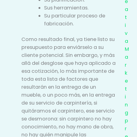
e
Sus herramientas.
a
Su particular proceso de
t
fabricación.
i
v
Como resultado final, ya tiene listo su
a
presupuesto para enviárselo a su
M
cliente potencial. Sin embargo, y más
a
allá del desglose que haya aplicado a
r
esa cotización, lo más importante de
k
toda esta lista de factores que
e
resultarán en la entrega de un
t
mueble, o un poco más, en la entrega
i
de su servicio de carpintería, si
n
quitáramos el carpintero, ese servicio
g
se desmorona: sin carpintero no hay
p
conocimiento, no hay mano de obra,
r
no hay quién manipule las
e