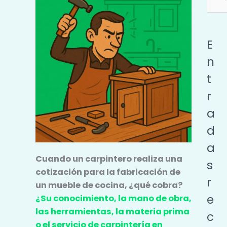
por:
E
n
t
r
a
d
a
Cuando un carpintero realiza una
s
cotización para la fabricación de
r
un mueble de cocina, ¿qué cobra?
e
¿Su conocimiento, la mano de obra,
las herramientas, la materia prima
c
o el servicio de carpintería en