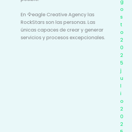
g
o
En 🦅eagle Creative Agency las
s
RockStars son las personas. Las
t
únicas capaces de crear y generar
o
servicios y procesos excepcionales.
2
0
2
5
j
u
l
i
o
2
0
2
5