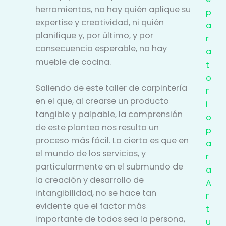
herramientas, no hay quién aplique su
p
expertise y creatividad, ni quién
a
planifique y, por último, y por
r
consecuencia esperable, no hay
a
mueble de cocina.
t
o
Saliendo de este taller de carpintería
r
en el que, al crearse un producto
i
tangible y palpable, la comprensión
o
de este planteo nos resulta un
p
proceso más fácil. Lo cierto es que en
a
el mundo de los servicios, y
r
particularmente en el submundo de
a
la creación y desarrollo de
A
intangibilidad, no se hace tan
r
evidente que el factor más
t
importante de todos sea la persona,
u