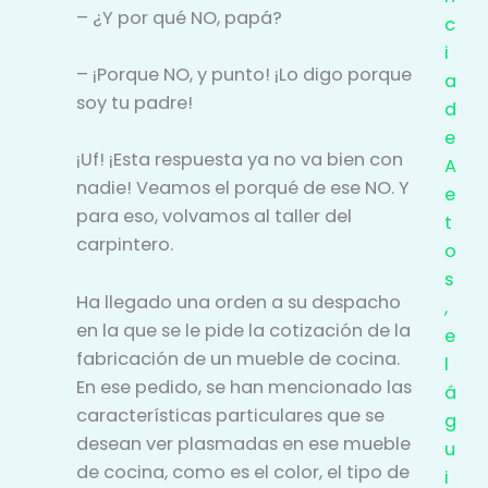
– ¿Y por qué NO, papá?
c
i
– ¡Porque NO, y punto! ¡Lo digo porque
a
soy tu padre!
d
e
¡Uf! ¡Esta respuesta ya no va bien con
A
nadie! Veamos el porqué de ese NO. Y
e
para eso, volvamos al taller del
t
carpintero.
o
s
Ha llegado una orden a su despacho
,
en la que se le pide la cotización de la
e
fabricación de un mueble de cocina.
l
En ese pedido, se han mencionado las
á
características particulares que se
g
desean ver plasmadas en ese mueble
u
de cocina, como es el color, el tipo de
i