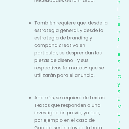
necesidades de la marca.
n
i
o
También requiere que, desde la
e
estrategia general, y desde la
n
estrategia de branding y
t
campaña creativa en
r
particular, se desprendan las
e
piezas de diseño -y sus
S
respectivos formatos- que se
E
utilizarán para el anuncio.
O
y
S
Además, se requiere de textos.
E
Textos que responden a una
M
investigación previa, ya que,
U
por ejemplo en el caso de
n
Google, serán clave a la hora