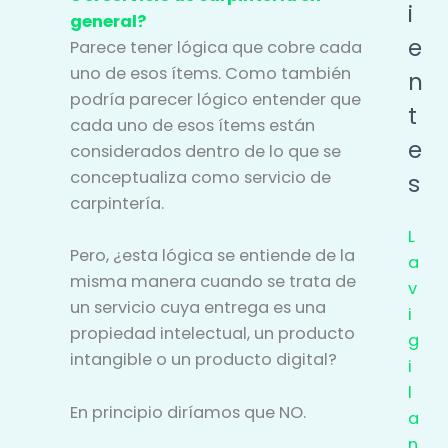
i
general?
e
Parece tener lógica que cobre cada
uno de esos ítems. Como también
n
podría parecer lógico entender que
t
cada uno de esos ítems están
e
considerados dentro de lo que se
conceptualiza como servicio de
s
carpintería.
L
Pero, ¿esta lógica se entiende de la
a
misma manera cuando se trata de
v
un servicio cuya entrega es una
i
propiedad intelectual, un producto
g
intangible o un producto digital?
i
l
En principio diríamos que NO.
a
n