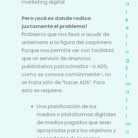
marketing digital.
a
r
Pero ¡acá es donde radica
k
justamente el problema!
e
Problema que nos llevó a acudir de
t
antemano a la figura del carpintero.
i
Porque nos permite ver con facilidad
n
que un servicio de anuncios
g
publicitarios patrocinados -o ADS,
E
como se conoce comúnmente-, no
l
se trata sólo de “hacer ADS”. Para
m
esto se requiere:
a
t
Una planificación de los
r
medios o plataformas digitales
i
de medios pagados que sean
m
apropiadas para los objetivos y
o