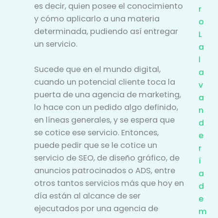
es decir, quien posee el conocimiento
r
y cómo aplicarlo a una materia
o
determinada, pudiendo así entregar
L
un servicio.
a
l
Sucede que en el mundo digital,
a
cuando un potencial cliente toca la
v
puerta de una agencia de marketing,
a
lo hace con un pedido algo definido,
n
en líneas generales, y se espera que
d
se cotice ese servicio. Entonces,
e
puede pedir que se le cotice un
r
servicio de SEO, de diseño gráfico, de
í
anuncios patrocinados o ADS, entre
a
otros tantos servicios más que hoy en
d
día están al alcance de ser
e
ejecutados por una agencia de
m