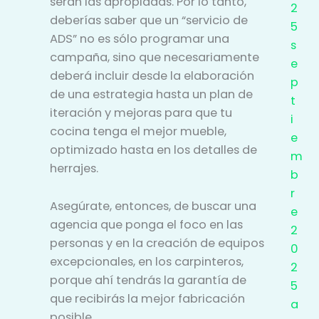
serán las apropiadas. Por lo tanto,
2
deberías saber que un “servicio de
5
ADS” no es sólo programar una
s
campaña, sino que necesariamente
e
deberá incluir desde la elaboración
p
de una estrategia hasta un plan de
t
iteración y mejoras para que tu
i
cocina tenga el mejor mueble,
e
optimizado hasta en los detalles de
m
herrajes.
b
r
Asegúrate, entonces, de buscar una
e
agencia que ponga el foco en las
2
personas y en la creación de equipos
0
excepcionales, en los carpinteros,
2
porque ahí tendrás la garantía de
5
que recibirás la mejor fabricación
a
posible.