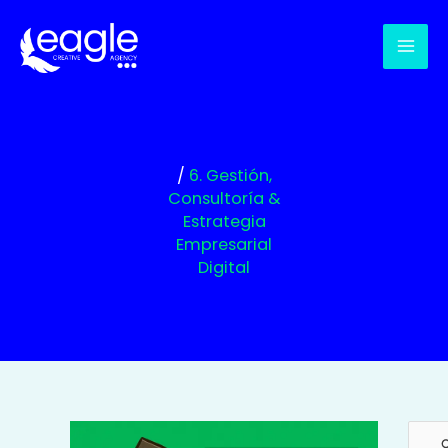
Ir
al
contenido
/
6. Gestión,
Consultoría &
Estrategia
Empresarial
Digital
Busc