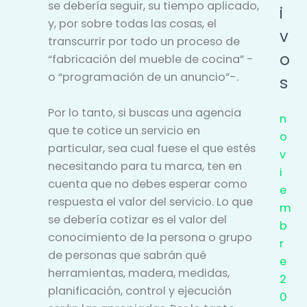
se debería seguir, su tiempo aplicado,
i
y, por sobre todas las cosas, el
v
transcurrir por todo un proceso de
o
“fabricación del mueble de cocina” -
o “programación de un anuncio”-.
s
Por lo tanto, si buscas una agencia
n
que te cotice un servicio en
o
particular, sea cual fuese el que estés
v
necesitando para tu marca, ten en
i
cuenta que no debes esperar como
e
respuesta el valor del servicio. Lo que
m
se debería cotizar es el valor del
b
conocimiento de la persona o grupo
r
de personas que sabrán qué
e
herramientas, madera, medidas,
2
planificación, control y ejecución
0