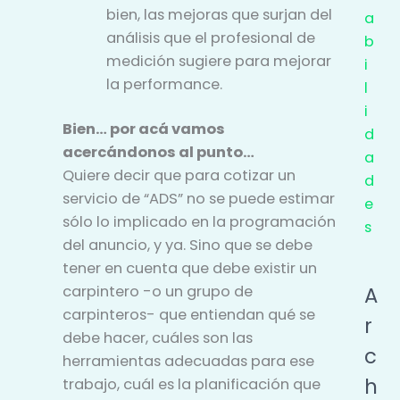
bien, las mejoras que surjan del
a
análisis que el profesional de
b
medición sugiere para mejorar
i
la performance.
l
i
Bien… por acá vamos
d
acercándonos al punto…
a
Quiere decir que para cotizar un
d
servicio de “ADS” no se puede estimar
e
sólo lo implicado en la programación
s
del anuncio, y ya. Sino que se debe
tener en cuenta que debe existir un
A
carpintero -o un grupo de
carpinteros- que entiendan qué se
r
debe hacer, cuáles son las
c
herramientas adecuadas para ese
h
trabajo, cuál es la planificación que